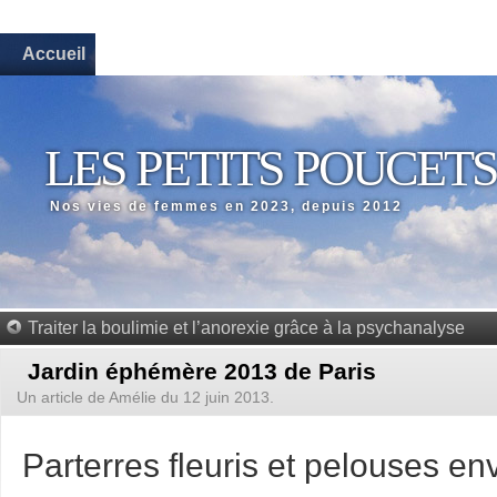
Accueil
LES PETITS POUCETS
Nos vies de femmes en 2023, depuis 2012
Traiter la boulimie et l’anorexie grâce à la psychanalyse
Jardin éphémère 2013 de Paris
Un article de
Amélie
du 12 juin 2013.
Parterres fleuris et pelouses en